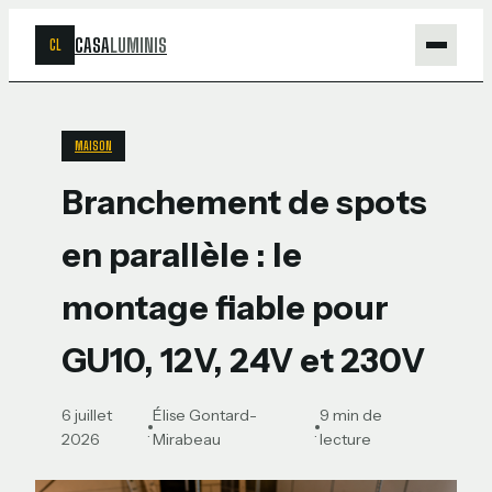
CASA
LUMINIS
CL
Maison
MAISON
Bricolage
Branchement de spots
Jardinage
en parallèle : le
Déco
montage fiable pour
GU10, 12V, 24V et 230V
6 juillet
Élise Gontard-
9 min de
·
·
2026
Mirabeau
lecture