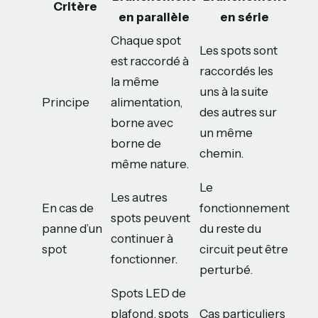
Critère
en parallèle
en série
Chaque spot
Les spots sont
est raccordé à
raccordés les
la même
uns à la suite
Principe
alimentation,
des autres sur
borne avec
un même
borne de
chemin.
même nature.
Le
Les autres
En cas de
fonctionnement
spots peuvent
panne d’un
du reste du
continuer à
spot
circuit peut être
fonctionner.
perturbé.
Spots LED de
plafond, spots
Cas particuliers