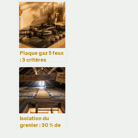
comprendre,
choisir et installer
sereinement
Plaque gaz 5 feux
: 3 critères
techniques pour
un entretien sans
effort
Isolation du
grenier : 30 % de
pertes par le toit