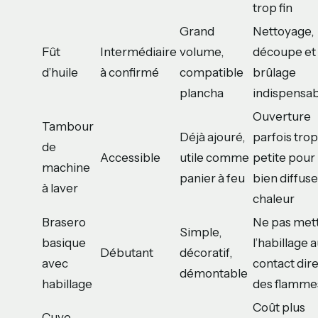
trop fin
Grand
Nettoyage,
Fût
Intermédiaire
volume,
découpe et
d’huile
à confirmé
compatible
brûlage
plancha
indispensab
Ouverture
Tambour
Déjà ajouré,
parfois trop
de
Accessible
utile comme
petite pour
machine
panier à feu
bien diffuse
à laver
chaleur
Brasero
Ne pas met
Simple,
basique
l’habillage 
Débutant
décoratif,
avec
contact dir
démontable
habillage
des flamme
Coût plus
Cuve