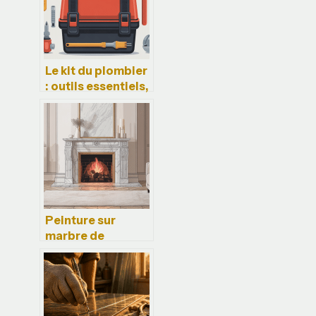
Le kit du plombier
: outils essentiels,
usages et choix
malin
Peinture sur
marbre de
cheminée :
techniques,
limites et
alternatives