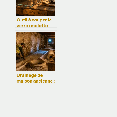
Outil à couper le
verre : molette
carbure ou
réservoir à huile
pour une coupe
nette ?
Drainage de
maison ancienne :
quel budget
prévoir pour
protéger vos
fondations ?