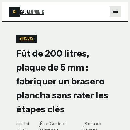
CASA
LUMINIS
CL
Maison
BRICOLAGE
Bricolage
Fût de 200 litres,
Jardinage
plaque de 5 mm :
Déco
fabriquer un brasero
plancha sans rater les
étapes clés
5 juillet
Élise Gontard-
8 min de
·
·