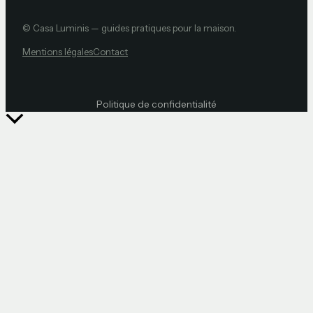
© Casa Luminis — guides pratiques pour la maison.
Mentions légales
Contact
Politique de confidentialité
Retour
en
haut