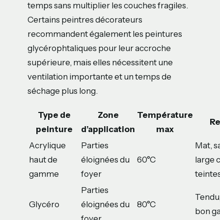
temps sans multiplier les couches fragiles.
Certains peintres décorateurs
recommandent également les peintures
glycérophtaliques pour leur accroche
supérieure, mais elles nécessitent une
ventilation importante et un temps de
séchage plus long.
Type de
Zone
Température
R
peinture
d’application
max
Acrylique
Parties
Mat, s
haut de
éloignées du
60°C
large 
gamme
foyer
teinte
Parties
Tendu,
Glycéro
éloignées du
80°C
bon ga
foyer