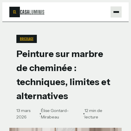
CASA
LUMINIS
CL
Maison
BRICOLAGE
Bricolage
Peinture sur marbre
Jardinage
de cheminée :
Déco
techniques, limites et
alternatives
13 mars
Élise Gontard-
12 min de
·
·
2026
Mirabeau
lecture