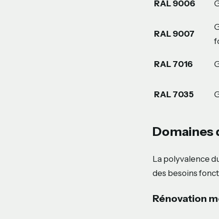
RAL 9006
G
G
RAL 9007
f
RAL 7016
G
RAL 7035
G
Domaines d
La polyvalence d
des besoins fonct
Rénovation m