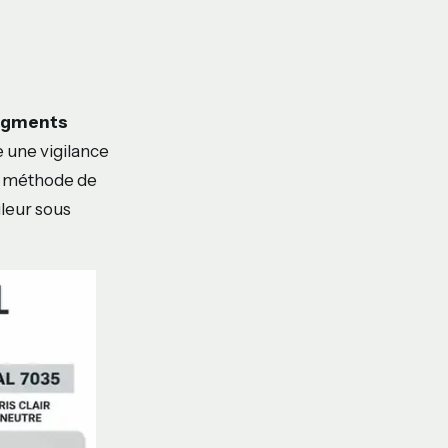
igments
e une vigilance
 la méthode de
uleur sous