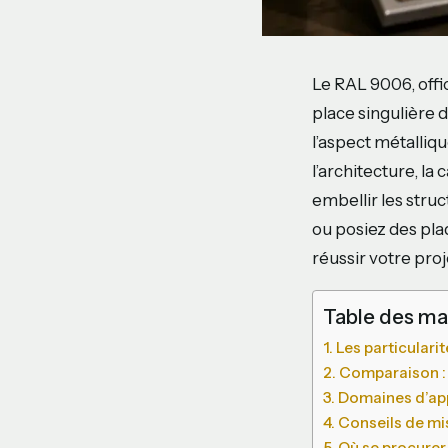
Le RAL 9006, offi
place singulière 
l’aspect métalliq
l’architecture, la
embellir les stru
ou posiez des plaq
réussir votre proj
Table des ma
Les particular
Comparaison :
Domaines d’app
Conseils de mi
Où se procurer