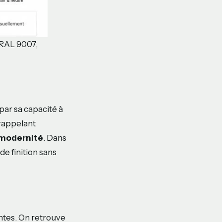
 RAL 9007,
par sa capacité à
 rappelant
 modernité
. Dans
de finition sans
ntes. On retrouve