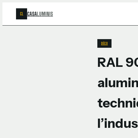
CASA
LUMINIS
CL
DÉCO
RAL 90
alumin
techni
l’indus