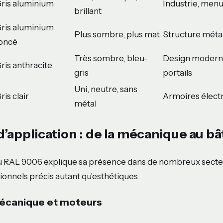
ris aluminium
Industrie, menu
brillant
ris aluminium
Plus sombre, plus mat
Structure métal
oncé
Très sombre, bleu-
Design moderne
ris anthracite
gris
portails
Uni, neutre, sans
ris clair
Armoires élect
métal
’application : de la mécanique au b
u RAL 9006 explique sa présence dans de nombreux secteu
ionnels précis autant qu’esthétiques.
écanique et moteurs