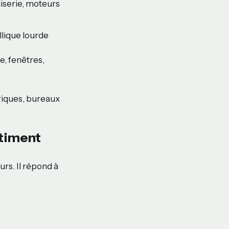
iserie, moteurs
lique lourde
, fenêtres,
riques, bureaux
âtiment
rs. Il répond à