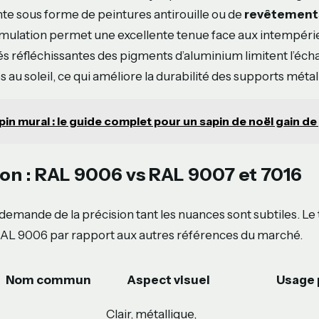
nte sous forme de peintures antirouille ou de
revêtement
rmulation permet une excellente tenue face aux intempérie
tés réfléchissantes des pigments d’aluminium limitent l’éc
au soleil, ce qui améliore la durabilité des supports métal
pin mural : le guide complet pour un sapin de noël gain de
n : RAL 9006 vs RAL 9007 et 7016
 demande de la précision tant les nuances sont subtiles. Le 
 RAL 9006 par rapport aux autres références du marché.
Nom commun
Aspect visuel
Usage 
Clair, métallique,