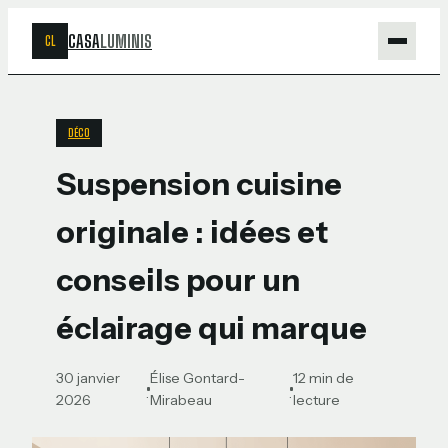
CASA
LUMINIS
CL
Maison
DÉCO
Bricolage
Suspension cuisine
Jardinage
originale : idées et
Déco
conseils pour un
éclairage qui marque
30 janvier
Élise Gontard-
12 min de
·
·
2026
Mirabeau
lecture