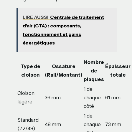
LIRE AUSSI
Centrale de traitement
d'air (CTA) : composants,
fonctionnement et gains
énergétiques
Nombre
Type de
Ossature
Épaisseur
de
cloison
(Rail/Montant)
totale
plaques
1 de
Cloison
36 mm
chaque
61 mm
légère
côté
1 de
Standard
48 mm
chaque
73 mm
(72/48)