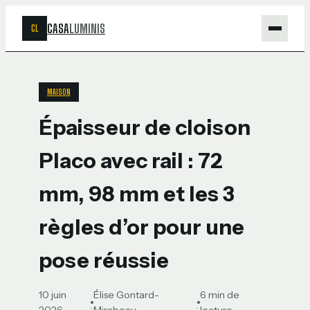
CASA
LUMINIS
CL
Maison
MAISON
Bricolage
Épaisseur de cloison
Jardinage
Placo avec rail : 72
Déco
mm, 98 mm et les 3
règles d’or pour une
pose réussie
10 juin
Élise Gontard-
6 min de
·
·