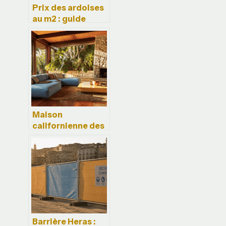
Prix des ardoises
au m2 : guide
complet pour
estimer votre
budget toiture
Maison
californienne des
années 70 : entre
audace
architecturale et
confort de vie
contemporain
Barrière Heras :