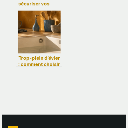
sécuriser vos
chantiers et
événements sans
sacrifier la
mobilité
Trop-plein d’évier
: comment choisir
le bon kit et
prévenir les
inondations