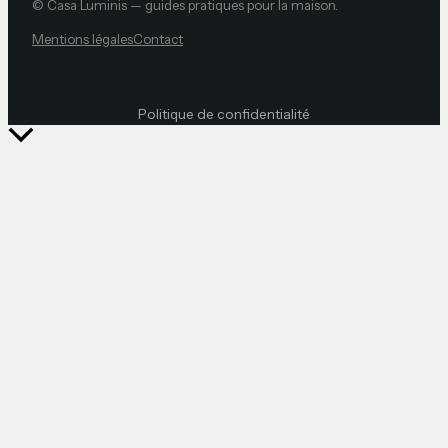
© Casa Luminis — guides pratiques pour la maison.
Mentions légales
Contact
Politique de confidentialité
Retour
en
haut