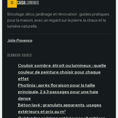
CASA
LUMINIS
CL
Bricolage, déco, jardinage et rénovation : guides pratiques
pour la maison, avec un regard sur la pierre, la chaux et la
lumière naturelle.
Jolie Provence
DERNIERS GUIDES
Couloir sombre, étroit ou lumineux : quelle
couleur de peinture choisir pour chaque
effet
Photinia : après floraison pour la taille
principale, 2 à 3 passages pour une haie
dense
Béton lavé : granulats apparents, usages
extérieurs et prix au m²
Guirlandes solaires extérieures : 3 critères