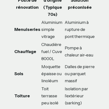
Poste de
d’origine
Solution
rénovation
(Typique
préconisée
70s)
Aluminium
Aluminium à
Menuiseries
simple
rupture de
vitrage
pont thermique
Chaudière
Pompe à
Chauffage
fuel / Cuve
chaleur air-eau
8000L
Moquette
Dalles de pierre
Sols
épaisse ou
ou parquet
linoléum
massif
Toit
Isolation par
Toiture
terrasse
l’extérieur
peu isolé
(sarking)