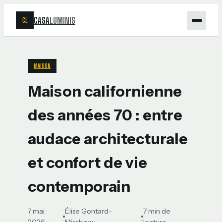
CASA
LUMINIS
CL
Maison
MAISON
Bricolage
Maison californienne
Jardinage
des années 70 : entre
Déco
audace architecturale
et confort de vie
contemporain
7 mai
Élise Gontard-
7 min de
·
·