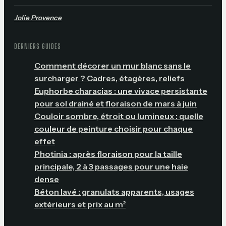
Jolie Provence
DERNIERS GUIDES
Comment décorer un mur blanc sans le
surcharger ? Cadres, étagères, reliefs
Euphorbe characias : une vivace persistante
pour sol drainé et floraison de mars à juin
Couloir sombre, étroit ou lumineux : quelle
couleur de peinture choisir pour chaque
effet
Photinia : après floraison pour la taille
principale, 2 à 3 passages pour une haie
dense
Béton lavé : granulats apparents, usages
extérieurs et prix au m²