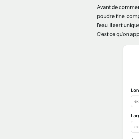
Avant de commence
poudre fine, compo
l’eau, il sert uni
C’est ce qu’on app
Lon
Lar