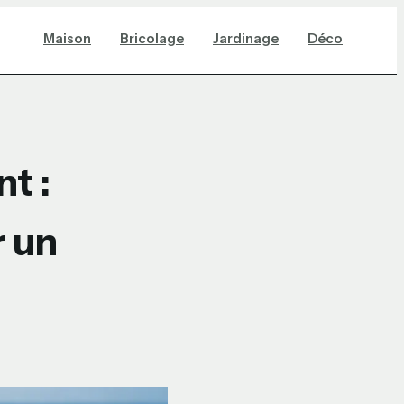
Maison
Bricolage
Jardinage
Déco
t :
r un