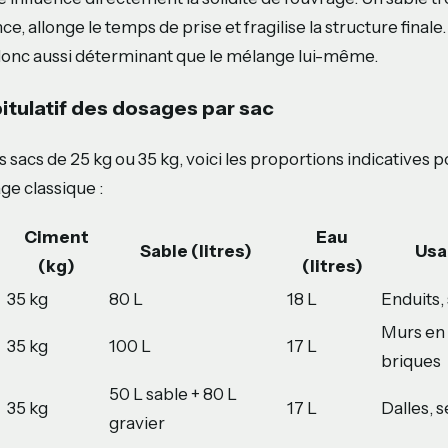
e, allonge le temps de prise et fragilise la structure finale
onc aussi déterminant que le mélange lui-même.
itulatif des dosages par sac
es sacs de 25 kg ou 35 kg, voici les proportions indicatives 
e classique :
Ciment
Eau
Sable (litres)
Usa
(kg)
(litres)
35 kg
80 L
18 L
Enduits,
Murs en 
35 kg
100 L
17 L
briques
50 L sable + 80 L
35 kg
17 L
Dalles, s
gravier