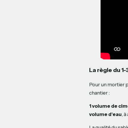
La règle du 1-
Pour un mortier p
chantier :
1 volume de ci
volume d'eau
, à
La qualité du sabl