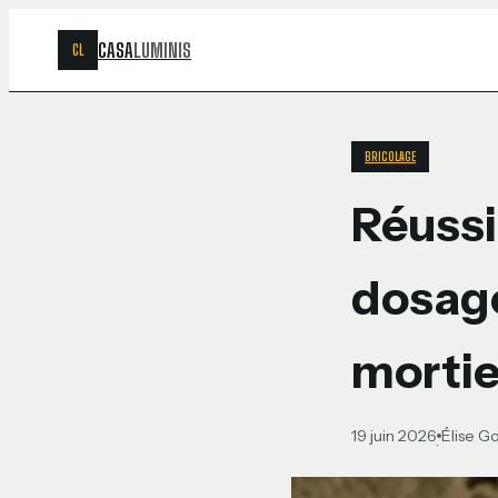
CASA
LUMINIS
CL
BRICOLAGE
Réussi
dosage
mortie
19 juin 2026
Élise G
·