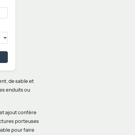
nt, de sable et
des enduits ou
et ajout confère
ctures porteuses
sable pour faire