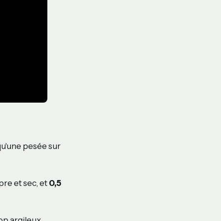
qu'une pesée sur
re et sec, et
0,5
rop argileux