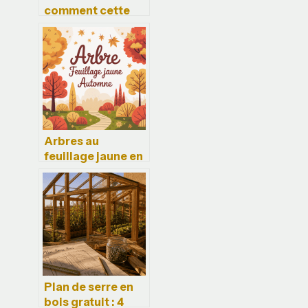
comment cette
plante sédative
peut vous aider à
mieux dormir
Arbres au
feuillage jaune en
automne : les plus
beaux à choisir
Plan de serre en
bois gratuit : 4