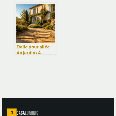
dimensions pour
une structure
durable et
productive
Dalle pour allée
de jardin : 4
critères
techniques pour
éviter
l’affaissement et
la glissance
CASA
LUMINIS
CL