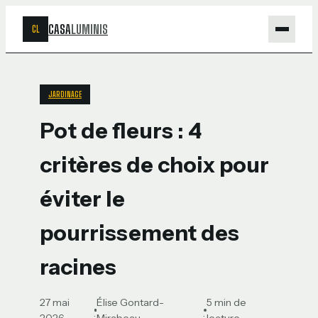
CASA
LUMINIS
CL
Maison
JARDINAGE
Bricolage
Pot de fleurs : 4
Jardinage
critères de choix pour
Déco
éviter le
pourrissement des
racines
27 mai
Élise Gontard-
5 min de
·
·