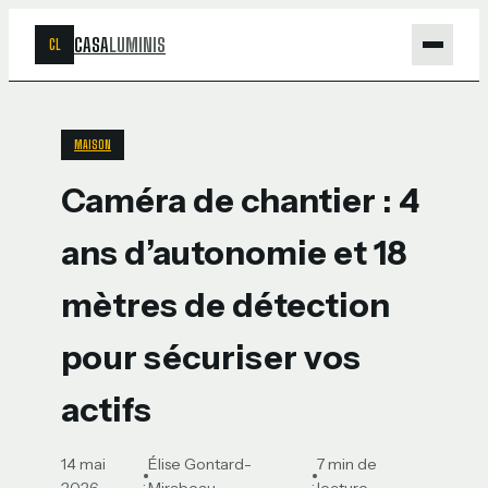
CASA
LUMINIS
CL
Maison
MAISON
Bricolage
Caméra de chantier : 4
Jardinage
ans d’autonomie et 18
Déco
mètres de détection
pour sécuriser vos
actifs
14 mai
Élise Gontard-
7 min de
·
·