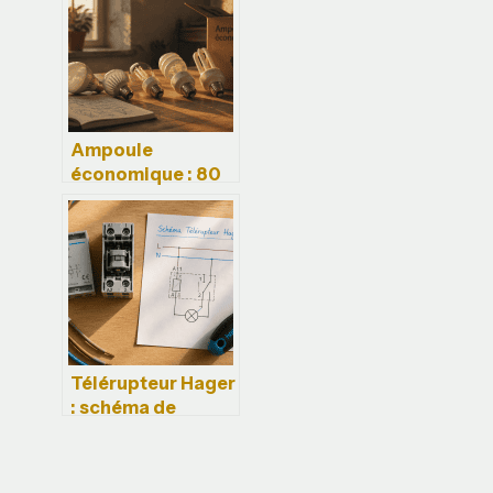
Ampoule
économique : 80
% d’énergie en
moins et les 3
critères pour
réussir votre
transition
Télérupteur Hager
: schéma de
câblage et 4
étapes pour un
branchement