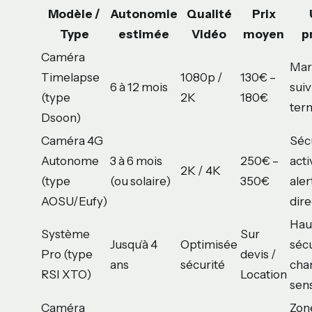
Modèle /
Autonomie
Qualité
Prix
Type
estimée
Vidéo
moyen
p
Caméra
Mar
Timelapse
1080p /
130€ –
6 à 12 mois
suiv
(type
2K
180€
ter
Dsoon)
Caméra 4G
Séc
Autonome
3 à 6 mois
250€ –
acti
2K / 4K
(type
(ou solaire)
350€
aler
AOSU/Eufy)
dire
Hau
Système
Sur
Jusqu’à 4
Optimisée
sécu
Pro (type
devis /
ans
sécurité
cha
RSI XTO)
Location
sen
Caméra
Zon