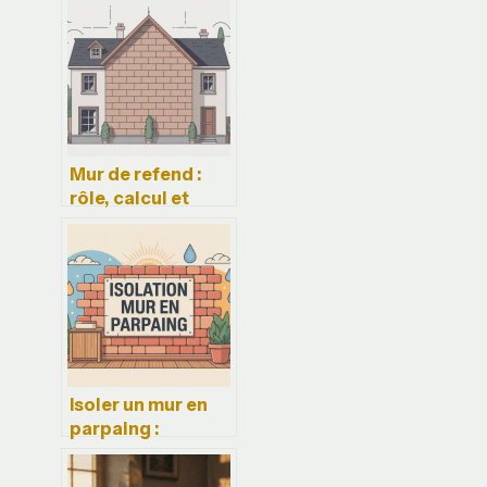
Mur de refend :
rôle, calcul et
bonnes pratiques
en construction
Isoler un mur en
parpaing :
méthodes, prix et
erreurs à éviter