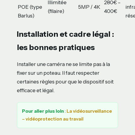
Illimitée
280€ –
POE (type
5MP / 4K
infr
(filaire)
400€
Barlus)
rés
Installation et cadre légal :
les bonnes pratiques
Installer une caméra ne se limite pas à la
fixer sur un poteau. Il faut respecter
certaines règles pour que le dispositif soit
efficace et légal.
Pour aller plus loin
:
La vidéosurveillance
– vidéoprotection au travail