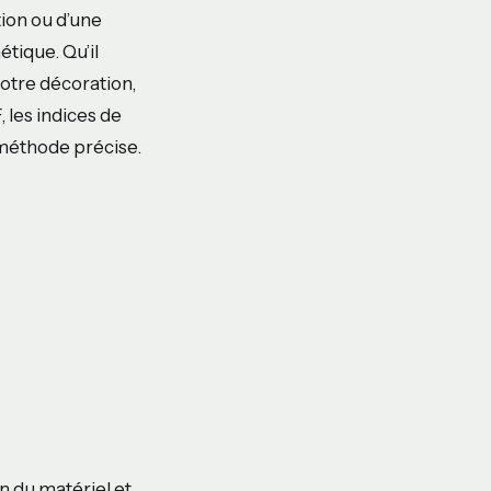
tion ou d’une
étique. Qu’il
votre décoration,
, les indices de
 méthode précise.
on du matériel et