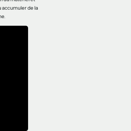
u accumuler de la
me.