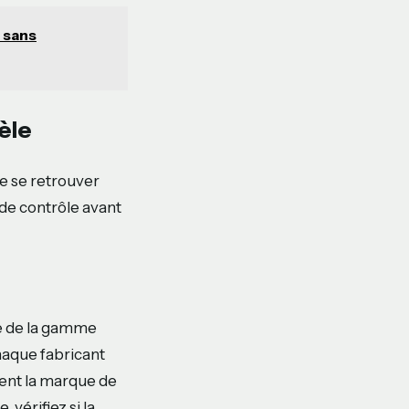
 sans
èle
de se retrouver
 de contrôle avant
e de la gamme
haque fabricant
ment la marque de
 vérifiez si la