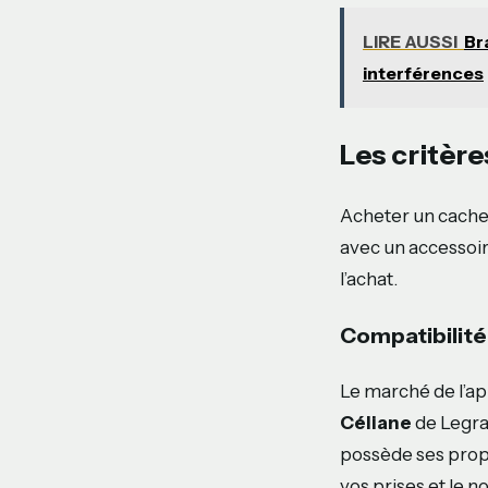
LIRE AUSSI
Br
interférences
Les critèr
Acheter un cache 
avec un accessoir
l’achat.
Compatibilit
Le marché de l’a
Céliane
de Legra
possède ses propr
vos prises et le n