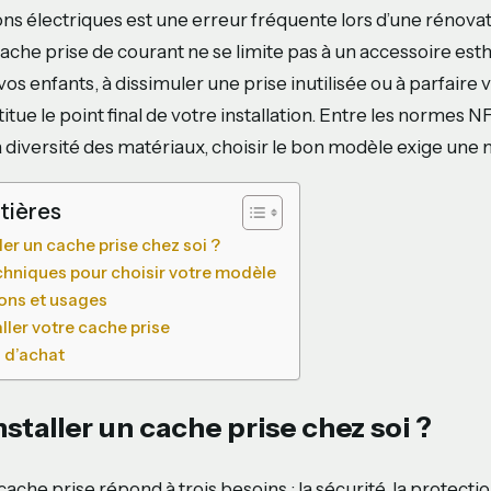
ions électriques est une erreur fréquente lors d’une rénova
ache prise de courant ne se limite pas à un accessoire esth
os enfants, à dissimuler une prise inutilisée ou à parfaire 
tue le point final de votre installation. Entre les normes NF
la diversité des matériaux, choisir le bon modèle exige une
tières
ler un cache prise chez soi ?
echniques pour choisir votre modèle
ions et usages
ler votre cache prise
s d’achat
staller un cache prise chez soi ?
n cache prise répond à trois besoins : la sécurité, la protecti