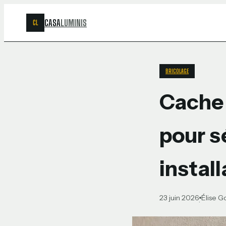
CASA
LUMINIS
CL
BRICOLAGE
Cache 
pour s
install
23 juin 2026
Élise 
·