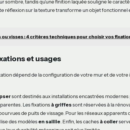
ur sombre, tandis qu’une finition laquée souligne le carac
te réflexion sur la texture transforme un objet fonctionnel 
s ou visses : 4 critères techniques pour choisir vos fixati
xations et usages
ation dépend de la configuration de votre mur et de votre i
ipser
sont destinés aux installations encastrées modernes
pparentes. Les fixations
à griffes
sont réservées à la rénov
pourvues de puits de vissage. Pour les réseaux apparents 
tilise des modèles
en saillie
. Enfin, les caches
à coller
serve