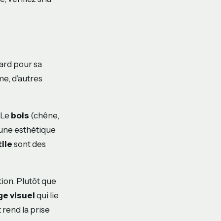
dard pour sa
me, d’autres
. Le
bois
(chêne,
une esthétique
tile
sont des
tion. Plutôt que
ge visuel
qui lie
 rend la prise