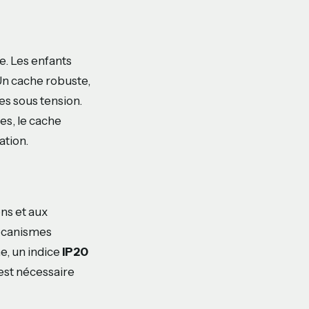
e. Les enfants
Un cache robuste,
es sous tension.
es, le cache
ation.
ons et aux
mécanismes
he, un indice
IP20
est nécessaire