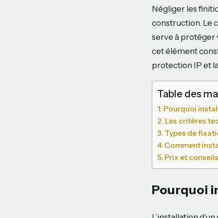
Négliger les finit
construction. Le c
serve à protéger v
cet élément consti
protection IP et 
Table des ma
Pourquoi instal
Les critères t
Types de fixat
Comment instal
Prix et conseil
Pourquoi in
L’installation d’u