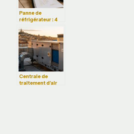
Panne de
réfrigérateur : 4
réflexes pour
éviter un
dépannage inutile
Centrale de
traitement d’air
(CTA) :
composants,
fonctionnement
et gains
énergétiques