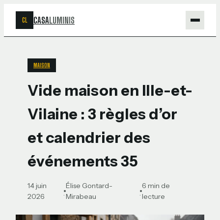
CASA
LUMINIS
CL
Maison
MAISON
Bricolage
Vide maison en Ille-et-
Jardinage
Vilaine : 3 règles d’or
Déco
et calendrier des
événements 35
14 juin
Élise Gontard-
6 min de
·
·
2026
Mirabeau
lecture