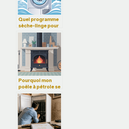
Quel programme
sèche-linge pour
ne pas rétrécir les
vêtements
Pourquoi mon
poêle à pétrole se
met en erreur :
causes et
solutions