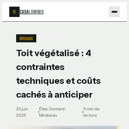
CASA
LUMINIS
CL
Maison
BRICOLAGE
Bricolage
Toit végétalisé : 4
Jardinage
contraintes
Déco
techniques et coûts
cachés à anticiper
22 juin
Élise Gontard-
5 min de
·
·
2026
Mirabeau
lecture