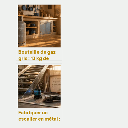
230v : rôle,
usages et critères
de choix
Bouteille de gaz
gris : 13 kg de
butane, 36 heures
d’autonomie et
règles de sécurité
pour votre cuisine
Fabriquer un
escalier en métal :
3 erreurs de calcul