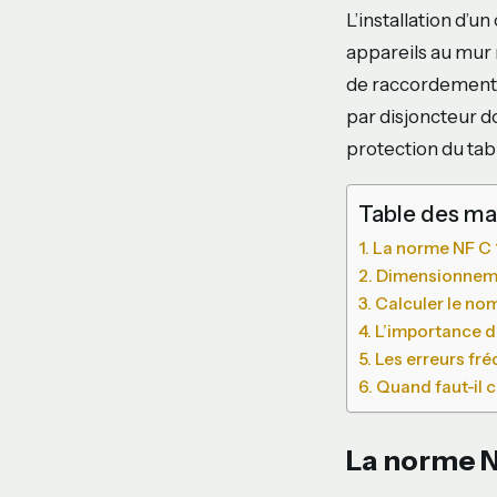
L’installation d’
appareils au mur n
de raccordement. 
par disjoncteur do
protection du tabl
Table des ma
La norme NF C 1
Dimensionnem
Calculer le no
L’importance de 
Les erreurs fr
Quand faut-il c
La norme NF