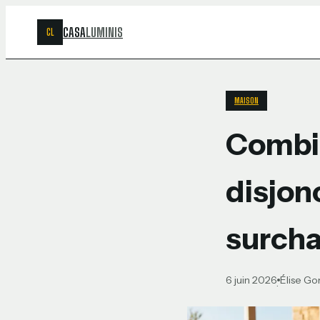
CASA
LUMINIS
CL
MAISON
Combie
disjon
surcha
6 juin 2026
Élise G
·