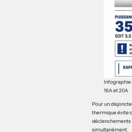
Infographie 
16A et 20A
Pour un disjonct
thermique évite q
déclenchements in
simultanément.