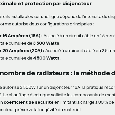
imale et protection par disjoncteur
eils installables sur une ligne dépend de l’intensité du di
 norme autorise deux configurations principales :
r 16 Ampères (16A) :
Associé à un circuit câblé en 1,5 mm²
otale cumulée de
3 500 Watts
.
r 20 Ampères (20A) :
Associé à un circuit câblé en 2,5 m
otale cumulée de
4 500 Watts
.
e nombre de radiateurs : la méthode 
ie autorise 3 500W sur un disjoncteur 16A, la pratique r
. Le chauffage électrique sollicite les composants de man
un
coefficient de sécurité
en limitant la charge à 80 % de 
ncteur préserve la longévité du matériel.