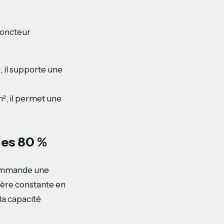
sjoncteur
, il supporte une
m², il permet une
des 80 %
ecommande une
ière constante en
la capacité