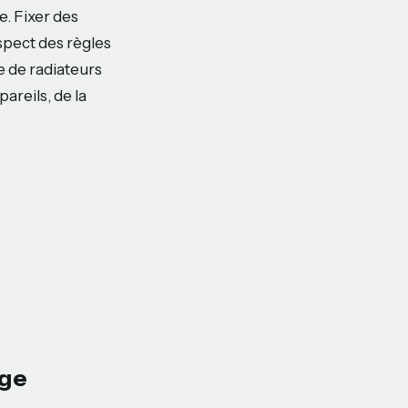
e. Fixer des
espect des règles
e de radiateurs
areils, de la
age