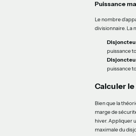
Puissance max
Le nombre d’appar
divisionnaire. La
Disjoncteu
puissance t
Disjoncteu
puissance t
Calculer l
Bien que la théor
marge de sécurité
hiver. Appliquer 
maximale du disjo