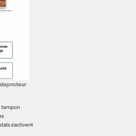
disjoncteur
Ce tampon
es
tats s’activent