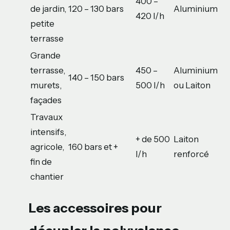
400 –
de jardin,
120 – 130 bars
Aluminium
420 l/h
petite
terrasse
Grande
terrasse,
450 –
Aluminium
140 – 150 bars
murets,
500 l/h
ou Laiton
façades
Travaux
intensifs,
+ de 500
Laiton
agricole,
160 bars et +
l/h
renforcé
fin de
chantier
Les accessoires pour