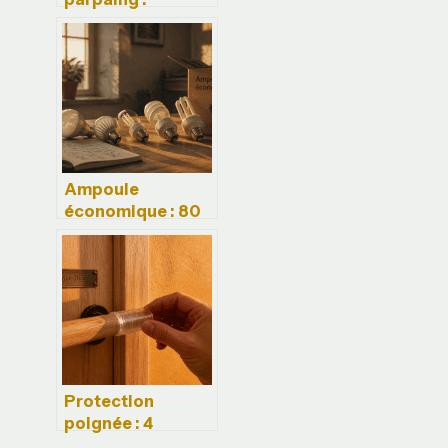
méthodes, prix et
erreurs à éviter
Ampoule
économique : 80
% d’énergie en
moins et les 3
critères pour
réussir votre
transition
Protection
poignée : 4
solutions pour