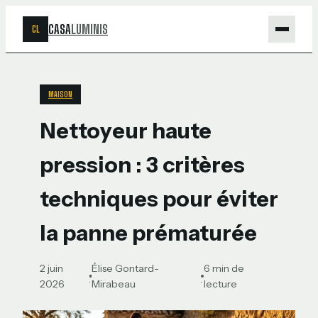
CASA
LUMINIS
CL
Maison
MAISON
Bricolage
Nettoyeur haute
Jardinage
pression : 3 critères
Déco
techniques pour éviter
la panne prématurée
2 juin
Élise Gontard-
6 min de
·
·
2026
Mirabeau
lecture