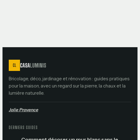
préserver vos
murs et vos
articulations
CASA
LUMINIS
CL
Bricolage, déco, jardinage et rénovation : guides pratiques
pour la maison, avec un regard sur la pierre, la chaux et la
lumière naturelle.
Jolie Provence
DERNIERS GUIDES
Comment décorer un mur blanc sans le