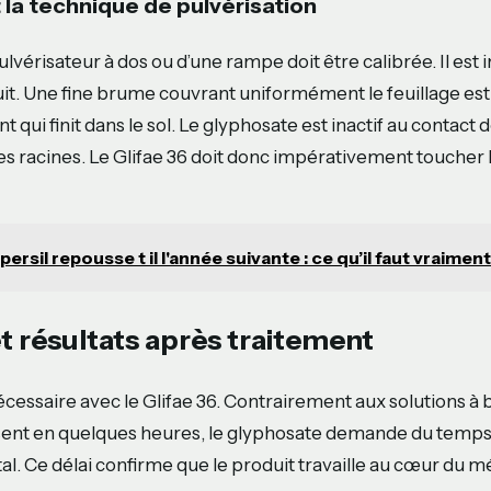
 la technique de pulvérisation
pulvérisateur à dos ou d’une rampe doit être calibrée. Il est 
uit. Une fine brume couvrant uniformément le feuillage est
 qui finit dans le sol. Le glyphosate est inactif au contact de 
es racines. Le Glifae 36 doit donc impérativement toucher l
persil repousse t il l'année suivante : ce qu’il faut vraimen
et résultats après traitement
écessaire avec le Glifae 36. Contrairement aux solutions à 
ssent en quelques heures, le glyphosate demande du temps
al. Ce délai confirme que le produit travaille au cœur du m