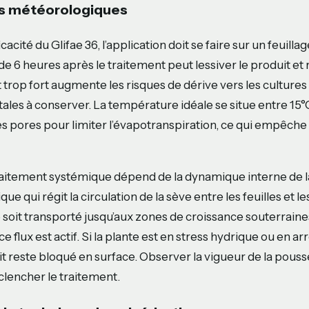
ns météorologiques
icacité du Glifae 36, l’application doit se faire sur un feuilla
e 6 heures après le traitement peut lessiver le produit et 
t trop fort augmente les risques de dérive vers les cultures
les à conserver. La température idéale se situe entre 15°C
es pores pour limiter l’évapotranspiration, ce qui empêche 
traitement systémique dépend de la dynamique interne de la 
ue qui régit la circulation de la sève entre les feuilles et l
soit transporté jusqu’aux zones de croissance souterraines,
e flux est actif. Si la plante est en stress hydrique ou en ar
it reste bloqué en surface. Observer la vigueur de la pousse
clencher le traitement.