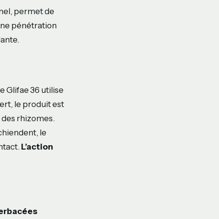
nnel, permet de
 une pénétration
lante.
 Glifae 36 utilise
ert, le produit est
t des rhizomes.
hiendent, le
ntact.
L’action
herbacées