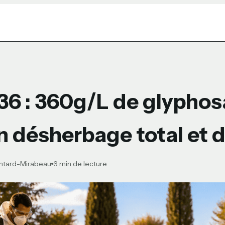
 36 : 360g/L de glyphos
n désherbage total et 
ontard-Mirabeau
6 min de lecture
·