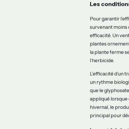
Les conditio
Pour garantir l’eff
survenant moins d
efficacité. Un ven
plantes ornementa
la plante ferme s
l’herbicide.
L’efficacité d’un 
un rythme biologiq
que le glyphosate 
appliqué lorsque c
hivernal, le produ
principal pour dé