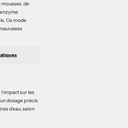
 de mousses, de
e enzyme
els. Ce mode
 mauvaises
ratiques
l’impact sur les
 un dosage précis.
es d’eau, selon