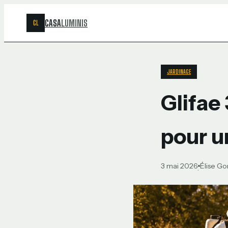
CASA
LUMINIS
CL
JARDINAGE
Glifae
pour u
3 mai 2026
Élise G
·