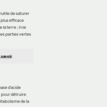
inutile de saturer
 plus efficace
la terre ; il ne
es parties vertes
t savoir
base d’acide
 pour détruire
étabolisme de la