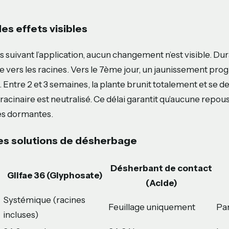
es effets visibles
rs suivant l’application, aucun changement n’est visible. Du
le vers les racines. Vers le 7ème jour, un jaunissement pro
. Entre 2 et 3 semaines, la plante brunit totalement et se d
 racinaire est neutralisé. Ce délai garantit qu’aucune repo
nes dormantes.
es solutions de désherbage
Désherbant de contact
Glifae 36 (Glyphosate)
(Acide)
Systémique (racines
Feuillage uniquement
Par
incluses)