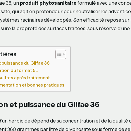
fae 36, un
produit phytosanitaire
formulé avec une conce
ate, qui agit en profondeur pour neutraliser les adventice
systèmes racinaires développés. Son efficacité repose sur
sure la propreté des surfaces traitées, sous réserve d’une
tières
 puissance du Glifae 36
ation du format 5L
ésultats après traitement
ementation et bonnes pratiques
n et puissance du Glifae 36
un herbicide dépend de sa concentration et de la qualité d
ient 360 grammes par litre de glyphosate sous forme de se