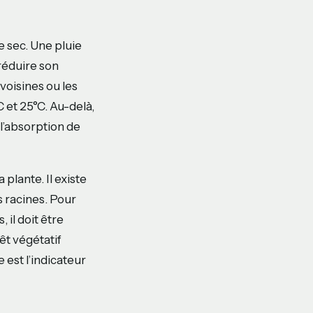
ge sec. Une pluie
réduire son
 voisines ou les
 et 25°C. Au-delà,
l’absorption de
plante. Il existe
es racines. Pour
 il doit être
rêt végétatif
 est l’indicateur