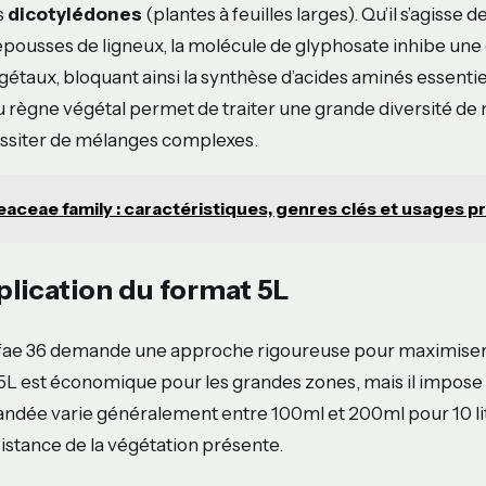
s
dicotylédones
(plantes à feuilles larges). Qu’il s’agisse
epousses de ligneux, la molécule de glyphosate inhibe un
gétaux, bloquant ainsi la synthèse d’acides aminés essenti
u règne végétal permet de traiter une grande diversité de
ssiter de mélanges complexes.
eaceae family : caractéristiques, genres clés et usages p
plication du format 5L
Glifae 36 demande une approche rigoureuse pour maximiser 
 5L est économique pour les grandes zones, mais il impose
dée varie généralement entre 100ml et 200ml pour 10 litr
ésistance de la végétation présente.