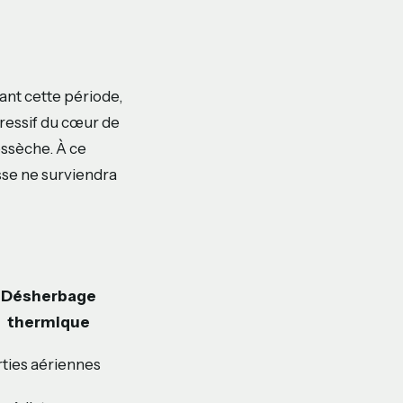
rant cette période,
gressif du cœur de
essèche. À ce
usse ne surviendra
Désherbage
thermique
ties aériennes