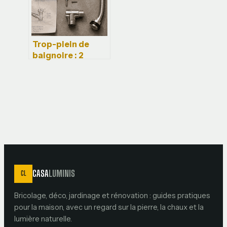
Trop-plein de
baignoire : 2
diamètres
standards et 4
étapes pour un
remplacement
réussi
CASA
LUMINIS
CL
Bricolage, déco, jardinage et rénovation : guides pratiques
pour la maison, avec un regard sur la pierre, la chaux et la
lumière naturelle.