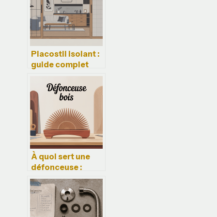
Placostil isolant :
guide complet
pour une cloison
performante et
bien pensée
À quoi sert une
défonceuse :
usages, réglages
et erreurs à éviter