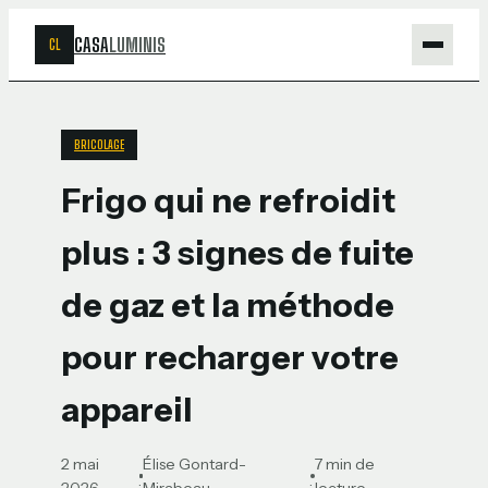
CASA
LUMINIS
CL
Maison
BRICOLAGE
Bricolage
Frigo qui ne refroidit
Jardinage
plus : 3 signes de fuite
Déco
de gaz et la méthode
pour recharger votre
appareil
2 mai
Élise Gontard-
7 min de
·
·