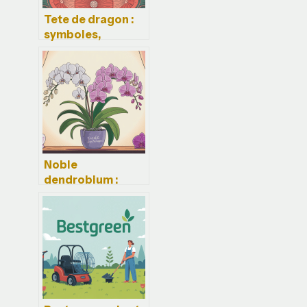
Tete de dragon :
symboles,
utilisations et
secrets d’une
plante étonnante
Noble
dendrobium :
guide complet
pour cultiver et
faire refleurir
cette orchidée