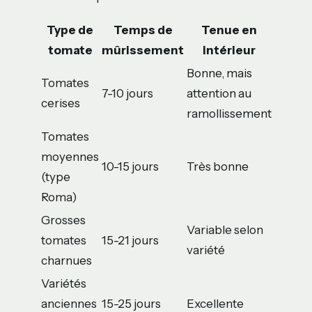
Type de
Temps de
Tenue en
tomate
mûrissement
intérieur
Bonne, mais
Tomates
7-10 jours
attention au
cerises
ramollissement
Tomates
moyennes
10-15 jours
Très bonne
(type
Roma)
Grosses
Variable selon
tomates
15-21 jours
variété
charnues
Variétés
anciennes
15-25 jours
Excellente