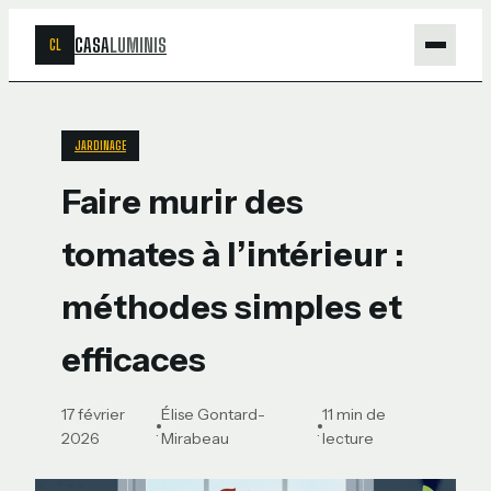
CASA
LUMINIS
CL
Maison
JARDINAGE
Bricolage
Faire murir des
Jardinage
tomates à l’intérieur :
Déco
méthodes simples et
efficaces
17 février
Élise Gontard-
11 min de
·
·
2026
Mirabeau
lecture