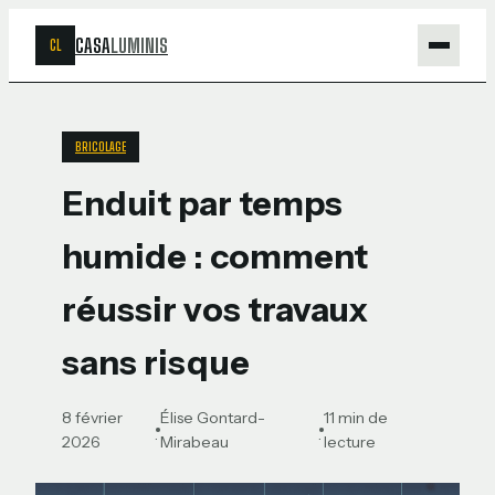
CASA
LUMINIS
CL
Maison
BRICOLAGE
Bricolage
Enduit par temps
Jardinage
humide : comment
Déco
réussir vos travaux
sans risque
8 février
Élise Gontard-
11 min de
·
·
2026
Mirabeau
lecture