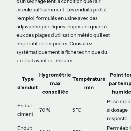
d’un séchage lent, à condition que l’air
circule suffisamment. Les enduits prêt à
l’emploi, formulés en usine avec des
adjuvants spécifiques, imposent quant à
eux des plages d’utilisation météo qu’il est
impératif de respecter. Consultez
systématiquement la fiche technique du
produit avant de débuter.
Hygrométrie
Point fo
Type
Température
max
par tem
d’enduit
min
conseillée
humid
Prise rapi
Enduit
70 %
5 °C
si dosage
ciment
respecté
Enduit
Perméabil