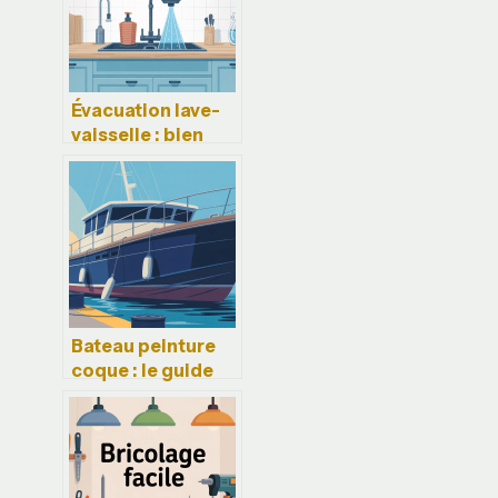
Évacuation lave-
vaisselle : bien
choisir, installer
et éviter les fuites
Bateau peinture
coque : le guide
pratique pour
réussir sans
mauvaise surprise