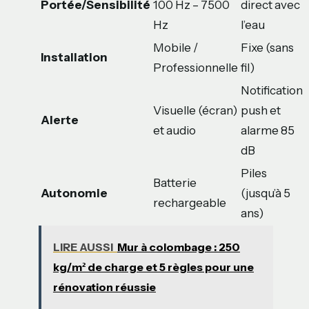
Portée/Sensibilité
100 Hz – 7500
direct avec
Hz
l’eau
Mobile /
Fixe (sans
Installation
Professionnelle
fil)
Notification
Visuelle (écran)
push et
Alerte
et audio
alarme 85
dB
Piles
Batterie
Autonomie
(jusqu’à 5
rechargeable
ans)
LIRE AUSSI
Mur à colombage : 250
kg/m² de charge et 5 règles pour une
rénovation réussie