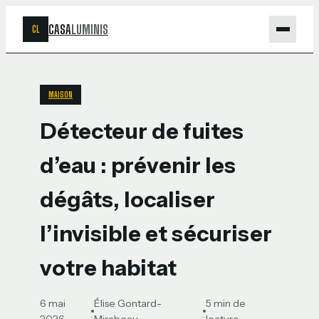
CASA
LUMINIS
CL
Maison
MAISON
Bricolage
Détecteur de fuites
Jardinage
d’eau : prévenir les
Déco
dégâts, localiser
l’invisible et sécuriser
votre habitat
6 mai
Élise Gontard-
5 min de
·
·