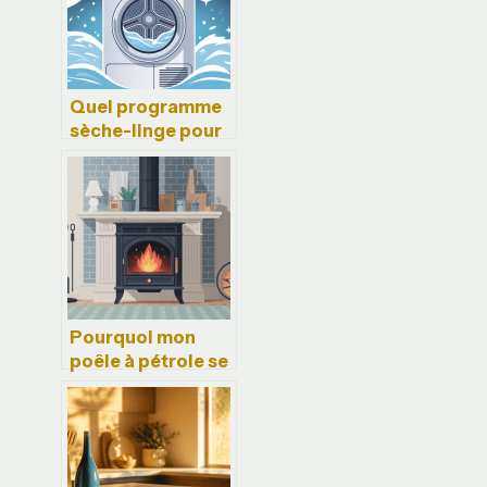
Quel programme
sèche-linge pour
ne pas rétrécir les
vêtements
Pourquoi mon
poêle à pétrole se
met en erreur :
causes et
solutions