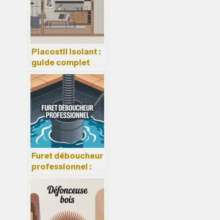
Placostil isolant :
guide complet
pour une cloison
performante et
bien pensée
Furet déboucheur
professionnel :
bien choisir et
bien utiliser cet
outil