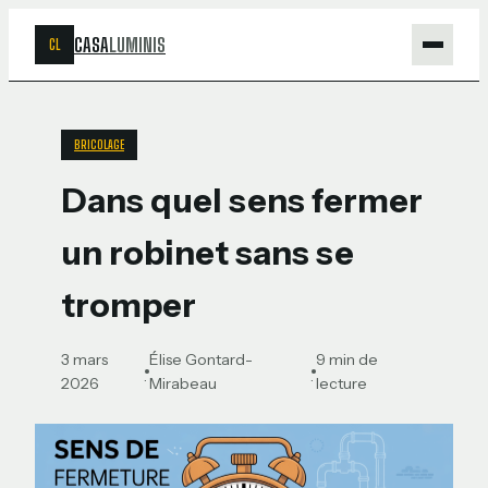
CASA
LUMINIS
CL
Maison
BRICOLAGE
Bricolage
Dans quel sens fermer
Jardinage
un robinet sans se
Déco
tromper
3 mars
Élise Gontard-
9 min de
·
·
2026
Mirabeau
lecture