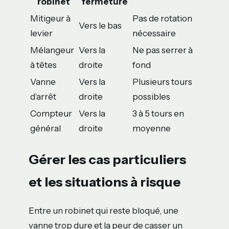
robinet
fermeture
Mitigeur à
Pas de rotation
Vers le bas
levier
nécessaire
Mélangeur
Vers la
Ne pas serrer à
à têtes
droite
fond
Vanne
Vers la
Plusieurs tours
d’arrêt
droite
possibles
Compteur
Vers la
3 à 5 tours en
général
droite
moyenne
Gérer les cas particuliers
et les situations à risque
Entre un robinet qui reste bloqué, une
vanne trop dure et la peur de casser un