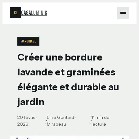
CASA
LUMINIS
CL
Maison
JARDINAGE
Bricolage
Créer une bordure
Jardinage
lavande et graminées
Déco
élégante et durable au
jardin
20 février
Élise Gontard-
11 min de
·
·
2026
Mirabeau
lecture