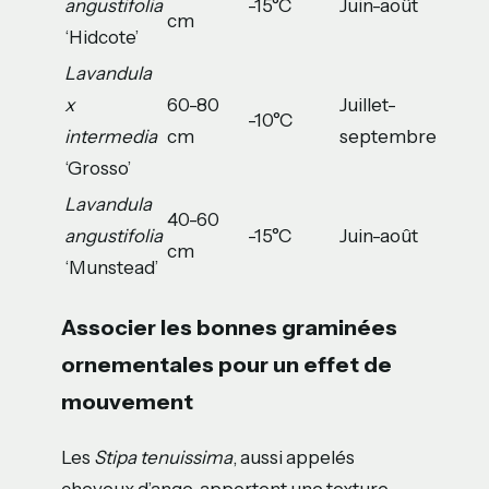
angustifolia
-15°C
Juin-août
cm
‘Hidcote’
Lavandula
x
60-80
Juillet-
-10°C
intermedia
cm
septembre
‘Grosso’
Lavandula
40-60
angustifolia
-15°C
Juin-août
cm
‘Munstead’
Associer les bonnes graminées
ornementales pour un effet de
mouvement
Les
Stipa tenuissima
, aussi appelés