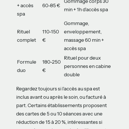
Gommage corps 30
+ accès
60-85 €
min + 1h d’accès spa
spa
Gommage,
Rituel
110-150
enveloppement,
complet
€
massage 60 min +
accès spa
Rituel pour deux
Formule
180-250
personnes en cabine
duo
€
double
Regardez toujours si l’accès au spa est
inclus avant ou après le soin, ou facturé à
part. Certains établissements proposent
des cartes de 5 ou 10 séances avec une
réduction de 15 à 20 %, intéressantes si