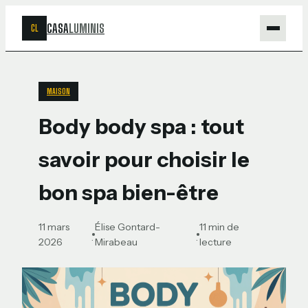
CASA
LUMINIS
CL
Maison
MAISON
Bricolage
Body body spa : tout
Jardinage
savoir pour choisir le
Déco
bon spa bien-être
11 mars
Élise Gontard-
11 min de
·
·
2026
Mirabeau
lecture